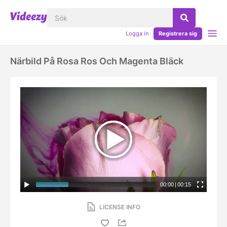
Logga in
Registrera sig
Närbild På Rosa Ros Och Magenta Bläck
00:00
|
00:15
LICENSE INFO