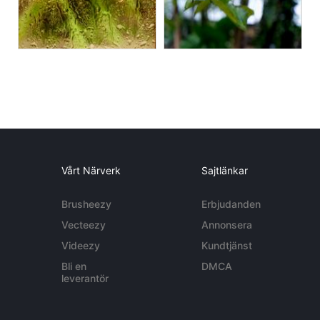
Vårt Närverk
Sajtlänkar
Brusheezy
Erbjudanden
Vecteezy
Annonsera
Videezy
Kundtjänst
Bli en
DMCA
leverantör