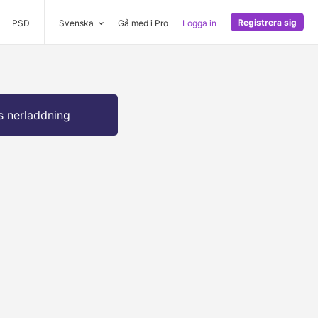
Registrera sig
PSD
Svenska
Gå med i Pro
Logga in
s nerladdning