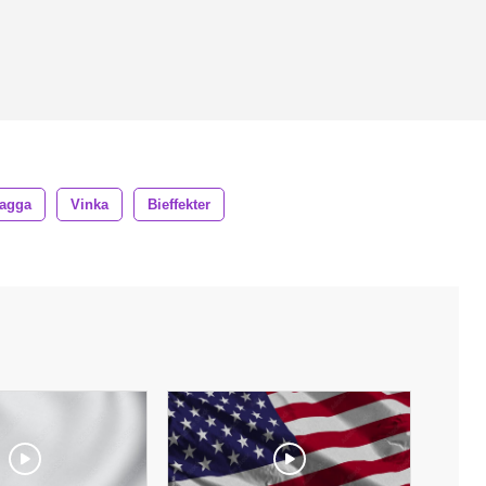
lagga
Vinka
Bieffekter