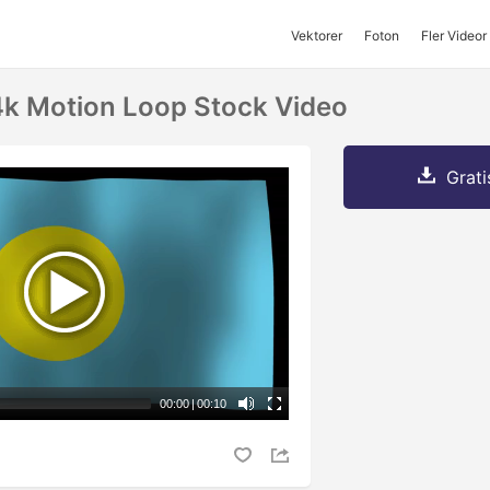
Vektorer
Foton
Fler Videor
4k Motion Loop Stock Video
Grati
00:00
|
00:10