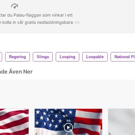
ttar du Palau-flaggan som vinkar i ett
h kolla in vår gratis nedladdningsbara
Regering
Slinga
Looping
Loopable
National F
ade Även Ner