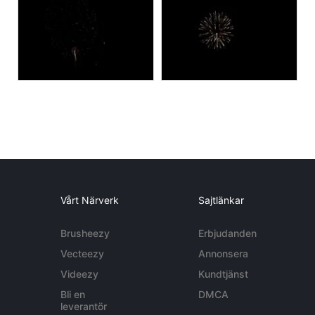
Vårt Närverk
Sajtlänkar
Brusheezy
Erbjudanden
Vecteezy
Annonsera
Videezy
Kundtjänst
Bli en
DMCA
leverantör