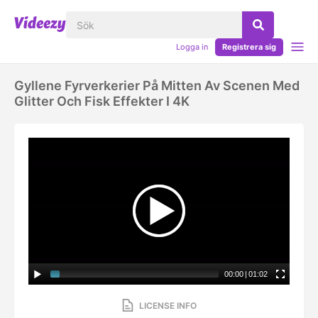
Logga in
Registrera sig
Gyllene Fyrverkerier På Mitten Av Scenen Med
Glitter Och Fisk Effekter I 4K
00:00
|
01:02
LICENSE INFO