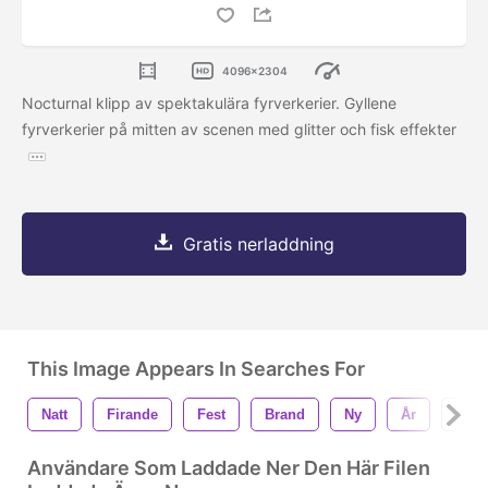
4096x2304
Nocturnal klipp av spektakulära fyrverkerier. Gyllene
fyrverkerier på mitten av scenen med glitter och fisk effekter
Gratis nerladdning
This Image Appears In Searches For
Natt
Firande
Fest
Brand
Ny
År
Expl
Användare Som Laddade Ner Den Här Filen