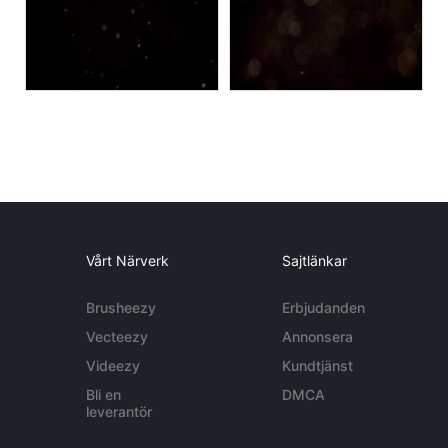
Vårt Närverk
Sajtlänkar
Brusheezy
Erbjudanden
Vecteezy
Annonsera
Videezy
Kundtjänst
Bli en
DMCA
leverantör