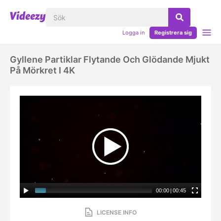
Logga in
Registrera sig
Gyllene Partiklar Flytande Och Glödande Mjukt
På Mörkret I 4K
00:00
|
00:45
LICENSE INFO